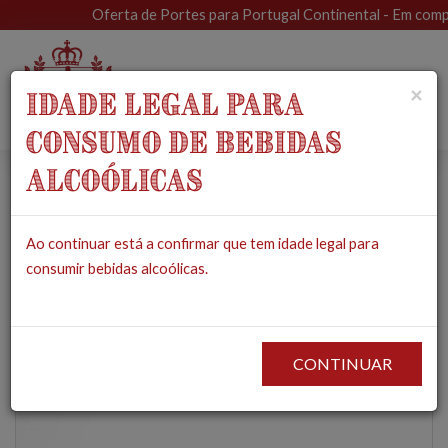
Oferta de Portes para Portugal Continental - Em compra
Toggle
×
IDADE LEGAL PARA
navigat
CONSUMO DE BEBIDAS
ALCOÓLICAS
Sabonete Vintage
Ao continuar está a confirmar que tem idade legal para
Doc (Vinho do Porto)
consumir bebidas alcoólicas.
- MUSA
PRODUTOS
COSMÉTICOS & HIGIENE
SABONETES
SABONETE VINTAGE
DOC (VINHO DO PORTO) - MUSA
CONTINUAR