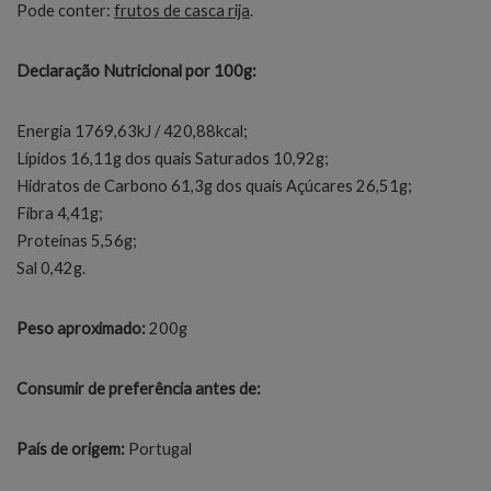
Pode conter:
frutos de casca rija
.
Declaração Nutricional por 100g:
Energia 1769,63kJ / 420,88kcal;
Lípidos 16,11g dos quais Saturados 10,92g;
Hidratos de Carbono 61,3g dos quais Açúcares 26,51g;
Fibra 4,41g;
Proteínas 5,56g;
Sal 0,42g.
Peso aproximado:
200g
Consumir de preferência antes de:
País de origem:
Portugal