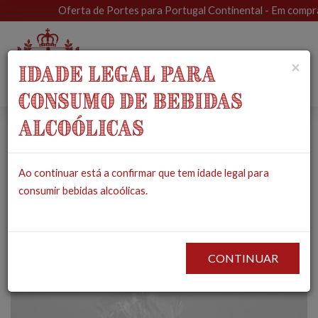
Oferta de Portes para Portugal Continental - Em compras 
Toggle
×
IDADE LEGAL PARA
navigat
CONSUMO DE BEBIDAS
ALCOÓLICAS
Biscoitos de Coco -
Ao continuar está a confirmar que tem idade legal para
Alecrim Dourado
consumir bebidas alcoólicas.
PRODUTOS
MERCEARIA
BOLACHAS & BISCOITOS
BISCOITOS
BISCOITOS DE COCO - ALECRIM DOURADO
CONTINUAR