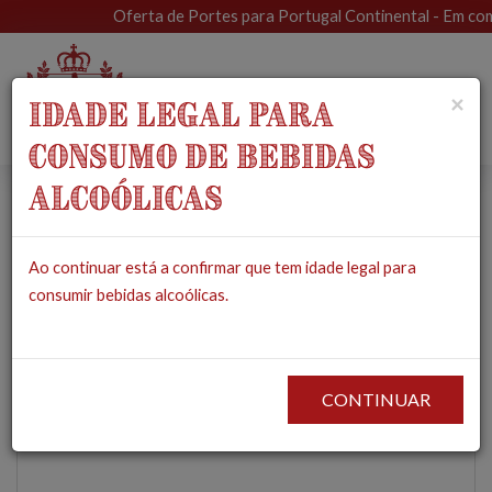
Oferta de Portes para Portugal Continental - Em compr
Toggle
×
IDADE LEGAL PARA
navigat
CONSUMO DE BEBIDAS
ALCOÓLICAS
Sabonete de Carvão
Ao continuar está a confirmar que tem idade legal para
Vegetal (DetOX /
consumir bebidas alcoólicas.
Rosto e Corpo) - MUSA
PRODUTOS
COSMÉTICOS & HIGIENE
SABONETES
SABONETE DE CARVÃO
VEGETAL (DETOX / ROSTO E CORPO) - MUSA
CONTINUAR