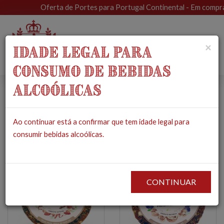
Oferta de Portes para Portugal Continental - Em compras 
Toggle
×
IDADE LEGAL PARA
navigat
CONSUMO DE BEBIDAS
ALCOÓLICAS
Frutos Secos
Ao continuar está a confirmar que tem idade legal para
PRODUTOS
MERCEARIA
FRUTOS SECOS
consumir bebidas alcoólicas.
CONTINUAR