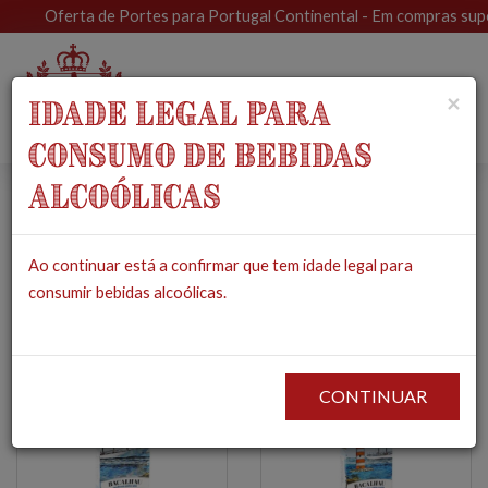
Oferta de Portes para Portugal Continental - Em compras superio
Toggle
×
IDADE LEGAL PARA
navigat
CONSUMO DE BEBIDAS
ALCOÓLICAS
Conservas
Ao continuar está a confirmar que tem idade legal para
PRODUTOS
MERCEARIA
CONSERVAS
consumir bebidas alcoólicas.
CONTINUAR