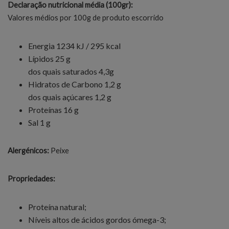
Declaração nutricional média (100gr):
Valores médios por 100g de produto escorrido
Energia 1234 kJ / 295 kcal
Lípidos 25 g
dos quais saturados 4,3g
Hidratos de Carbono 1,2 g
dos quais açúcares 1,2 g
Proteínas 16 g
Sal 1 g
Alergénicos:
Peixe
Propriedades:
Proteína natural;
Níveis altos de ácidos gordos ómega-3;