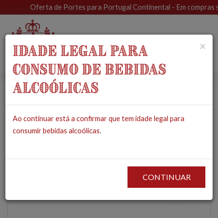
Oferta de Portes para Portugal Continental - Em compras sup
Toggle
×
IDADE LEGAL PARA
navigat
CONSUMO DE BEBIDAS
ALCOÓLICAS
Filetes de Atum com
Ao continuar está a confirmar que tem idade legal para
Abacaxi e Hortelã
consumir bebidas alcoólicas.
em Azeite
PRODUTOS
MERCEARIA
CONSERVAS
FILETES DE ATUM COM ABACAXI E
HORTELÃ EM AZEITE
CONTINUAR