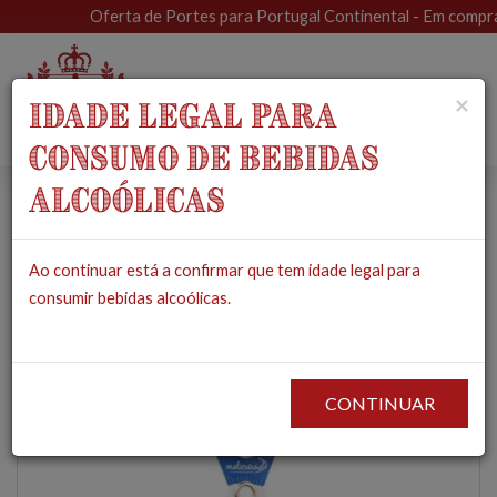
Oferta de Portes para Portugal Continental - Em compras s
Toggle
×
IDADE LEGAL PARA
navigat
CONSUMO DE BEBIDAS
ALCOÓLICAS
Bacalhau em Azeite e
Ao continuar está a confirmar que tem idade legal para
Alho
consumir bebidas alcoólicas.
PRODUTOS
MERCEARIA
CONSERVAS
BACALHAU EM AZEITE E ALHO
CONTINUAR