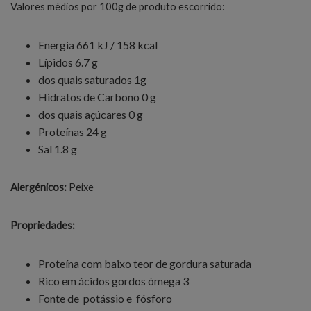
Valores médios por 100g de produto escorrido:
Energia 661 kJ / 158 kcal
Lípidos 6.7 g
dos quais saturados 1g
Hidratos de Carbono 0 g
dos quais açúcares 0 g
Proteínas 24 g
Sal 1.8 g
Alergénicos:
Peixe
Propriedades:
Proteína com baixo teor de gordura saturada
Rico em ácidos gordos ómega 3
Fonte de potássio e fósforo