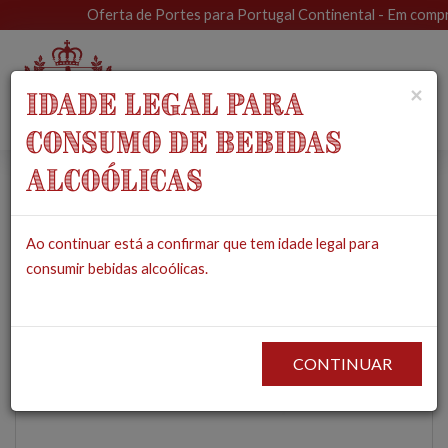
Oferta de Portes para Portugal Continental - Em compras 
Toggle
×
IDADE LEGAL PARA
navigat
CONSUMO DE BEBIDAS
ALCOÓLICAS
Filetes de Atum com
Ao continuar está a confirmar que tem idade legal para
Laranja e Canela em
consumir bebidas alcoólicas.
Azeite
PRODUTOS
MERCEARIA
CONSERVAS
FILETES DE ATUM COM LARANJA E
CANELA EM AZEITE
CONTINUAR