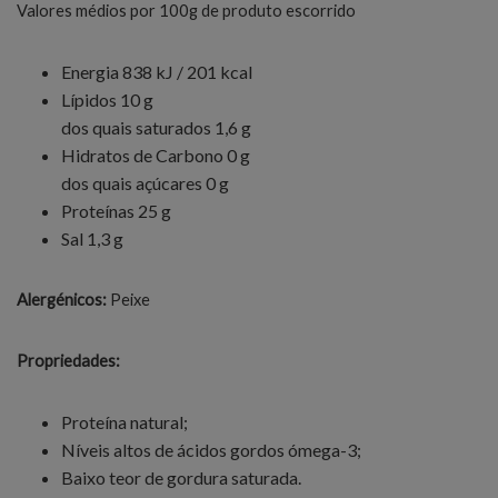
Valores médios por 100g de produto escorrido
Energia 838 kJ / 201 kcal
Lípidos 10 g
dos quais saturados 1,6 g
Hidratos de Carbono 0 g
dos quais açúcares 0 g
Proteínas 25 g
Sal 1,3 g
Alergénicos:
Peixe
Propriedades:
Proteína natural;
Níveis altos de ácidos gordos ómega-3;
Baixo teor de gordura saturada.