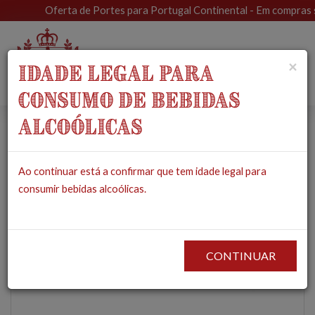
Oferta de Portes para Portugal Continental - Em compras sup
Toggle
×
IDADE LEGAL PARA
navigat
CONSUMO DE BEBIDAS
ALCOÓLICAS
Bacalhau com Grão
Ao continuar está a confirmar que tem idade legal para
de Bico, Cebola e
consumir bebidas alcoólicas.
Azeite
PRODUTOS
MERCEARIA
CONSERVAS
BACALHAU COM GRÃO DE BICO,
CEBOLA E AZEITE
CONTINUAR