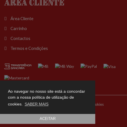
Área Cliente
Área Cliente
Carrinho
Contactos
Termos e Condições
Ao navegar no nosso site está a concordar
com a nossa política de utilização de
cookies.
SABER MAIS
Livro de Reclamações
Entidades RAL
Política de Cookies
Política de Privacidade
Termos e Condições
© 2026 Cunho Português
ACEITAR