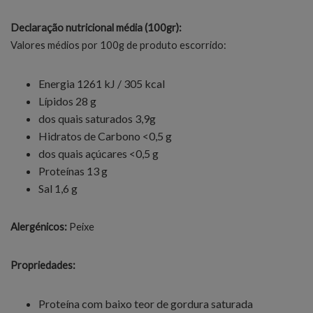
Declaração nutricional média (100gr):
Valores médios por 100g de produto escorrido:
Energia 1261 kJ / 305 kcal
Lípidos 28 g
dos quais saturados 3,9g
Hidratos de Carbono <0,5 g
dos quais açúcares <0,5 g
Proteínas 13 g
Sal 1,6 g
Alergénicos:
Peixe
Propriedades:
Proteína com baixo teor de gordura saturada