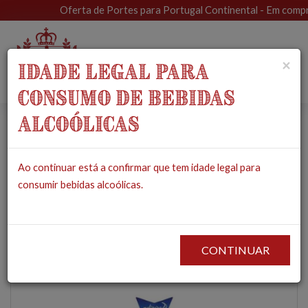
Oferta de Portes para Portugal Continental - Em compras
Toggle
×
IDADE LEGAL PARA
navigat
CONSUMO DE BEBIDAS
ALCOÓLICAS
Caldeirada de
Ao continuar está a confirmar que tem idade legal para
Bacalhau em Azeite
consumir bebidas alcoólicas.
PRODUTOS
MERCEARIA
CONSERVAS
CALDEIRADA DE BACALHAU EM
AZEITE
CONTINUAR