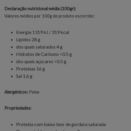
Declaração nutricional média (100gr):
Valores médios por 100g de produto escorrido:
Energia 1319 kJ / 319 kcal
Lípidos 28 g
dos quais saturados 4 g
Hidratos de Carbono <0.5 g
dos quais açúcares <0.5 g
Proteínas 16 g
Sal 1,6 g
Alergénicos:
Peixe
Propriedades:
Proteína com baixo teor de gordura saturada