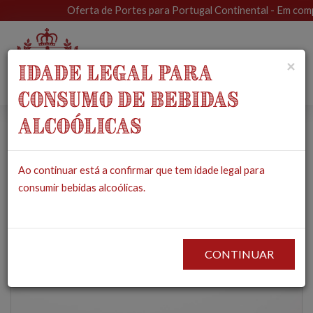
Oferta de Portes para Portugal Continental - Em compra
Toggle
×
IDADE LEGAL PARA
navigat
CONSUMO DE BEBIDAS
ALCOÓLICAS
Sabonete Facial de
Ao continuar está a confirmar que tem idade legal para
Hortelã e Urtigas -
consumir bebidas alcoólicas.
MUSA
PRODUTOS
COSMÉTICOS & HIGIENE
SABONETES
SABONETE FACIAL DE
HORTELÃ E URTIGAS - MUSA
CONTINUAR