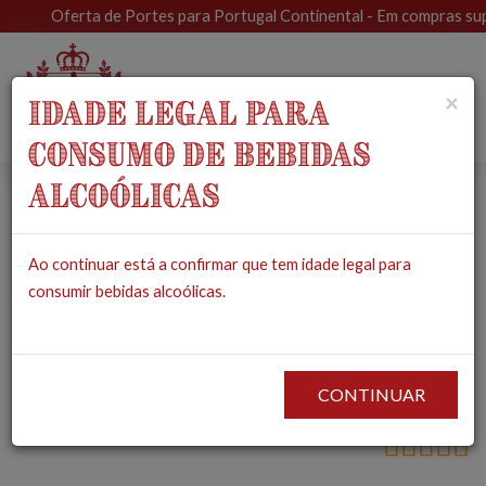
Oferta de Portes para Portugal Continental - Em compras superi
Toggle
×
IDADE LEGAL PARA
navigat
CONSUMO DE BEBIDAS
ALCOÓLICAS
Gin Exceptional
Ao continuar está a confirmar que tem idade legal para
Salicórnia
consumir bebidas alcoólicas.
Collection
PRODUTOS
MERCEARIA
BEBIDAS
GIN EXCEPTIONAL SALICÓRNIA
COLLECTION
CONTINUAR