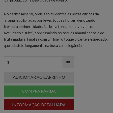
Gin produzido na bela cidade de Aveiro.
No nariz é mineral, onde são evidentes as notas cítricas da
laranja, equilibradas por leves toques florais, denotando
frescura e mineralidade. Na boca torna-se envolvente,
aveludado e subtil, sobressaindo os toques abaunilhados e de
fruta madura. Finaliza com um ligeiro toque picante e especiado,
que subsiste longamente na boca com elegância.
un.
ADICIONAR AO CARRINHO
COMPRA RÁPIDA
INFORMAÇÃO DETALHADA