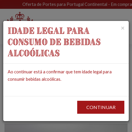
Oferta de Portes para Portugal Continental - Em compras s
Toggle
×
IDADE LEGAL PARA
navigat
CONSUMO DE BEBIDAS
ALCOÓLICAS
Licor de Anis Mel de
Ao continuar está a confirmar que tem idade legal para
Damas - Dómúz
consumir bebidas alcoólicas.
PRODUTOS
MERCEARIA
BEBIDAS
LICOR DE ANIS MEL DE DAMAS -
DÓMÚZ
CONTINUAR