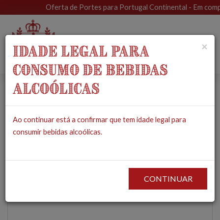
Oferta de Portes para Portugal Continental - Em compras
Toggle
×
IDADE LEGAL PARA
navigat
CONSUMO DE BEBIDAS
ALCOÓLICAS
Queijo de Azeitona e
Ao continuar está a confirmar que tem idade legal para
Tomilho - Vale da
consumir bebidas alcoólicas.
Prata
PRODUTOS
MERCEARIA
QUEIJOS
QUEIJO DE AZEITONA E TOMILHO -
VALE DA PRATA
CONTINUAR