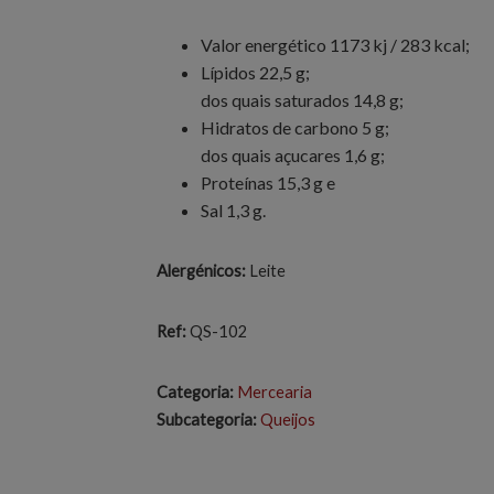
Valor energético 1173 kj / 283 kcal;
Lípidos 22,5 g;
dos quais saturados 14,8 g;
Hidratos de carbono 5 g;
dos quais açucares 1,6 g;
Proteínas 15,3 g e
Sal 1,3 g.
Alergénicos:
Leite
Ref:
QS-102
Categoria:
Mercearia
Subcategoria:
Queijos