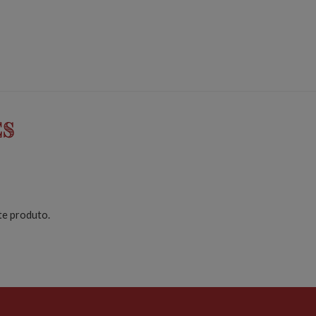
es
te produto.