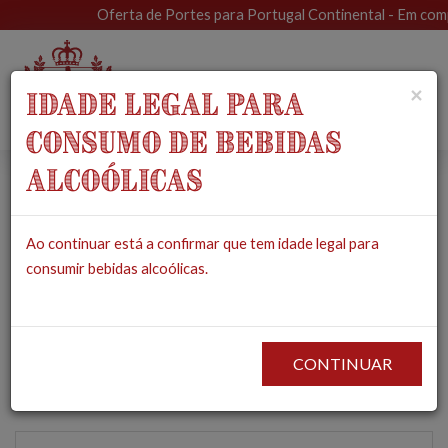
Oferta de Portes para Portugal Continental - Em compra
Toggle
×
IDADE LEGAL PARA
navigat
CONSUMO DE BEBIDAS
ALCOÓLICAS
Queijo de Ovelha
Ao continuar está a confirmar que tem idade legal para
Serra Amanteigado
consumir bebidas alcoólicas.
em Papel com Caixa -
Vale da Prata
CONTINUAR
PRODUTOS
MERCEARIA
QUEIJOS
QUEIJO DE OVELHA SERRA
AMANTEIGADO EM PAPEL COM CAIXA - VALE DA PRATA