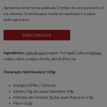
Apresenta-se de forma quadrada. O tempo de cura varia entre 3
a 6 semanas. O seu bouquet revela-se requintado e o sabor
muito agravável.
SOB CONSULTA
Ingredientes:
Leite de vaca
(origem: Portugal), Culturas
lácteas
,
coalho, cálcio, orégãos (0,6%), alho (0,4%) e sal.
Declaração Nutricional por 100g:
Energia 1379kJ / 331kcal;
Lípidos 23g dos quais Saturados 9,9g;
Hidratos de Carbono 7g dos quais Açúcares 2,7g;
Fibra <0,1g;