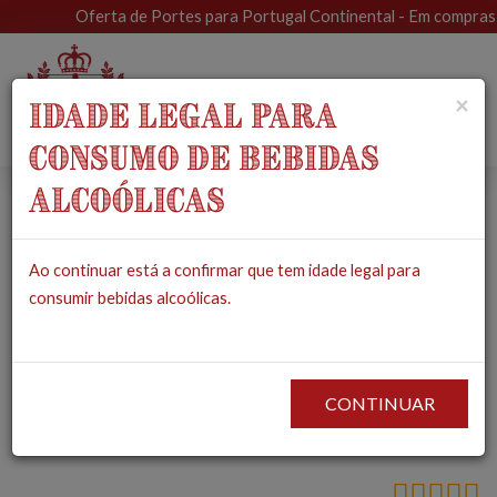
Oferta de Portes para Portugal Continental - Em compras supe
Toggle
×
IDADE LEGAL PARA
navigat
CONSUMO DE BEBIDAS
ALCOÓLICAS
Queijo Paços com
Ao continuar está a confirmar que tem idade legal para
Orégãos e Alho -
consumir bebidas alcoólicas.
Paladares
Paroquiais
CONTINUAR
PRODUTOS
MERCEARIA
QUEIJOS
QUEIJO PAÇOS COM ORÉGÃOS E
ALHO - PALADARES PAROQUIAIS