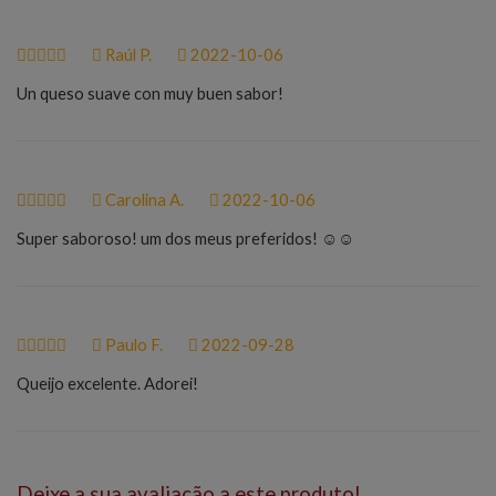
Raúl P.
2022-10-06
Un queso suave con muy buen sabor!
Carolina A.
2022-10-06
Super saboroso! um dos meus preferidos! ☺️☺️
Paulo F.
2022-09-28
Queijo excelente. Adorei!
Deixe a sua avaliação a este produto!