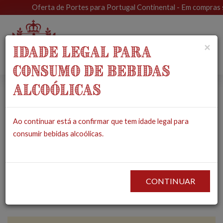
Oferta de Portes para Portugal Continental - Em compras supe
Toggle
×
IDADE LEGAL PARA
navigat
CONSUMO DE BEBIDAS
ALCOÓLICAS
Celebre os Santos
Ao continuar está a confirmar que tem idade legal para
Populares com um
consumir bebidas alcoólicas.
Toque Tradicional -
e 100% Português!
CONTINUAR
2025-06-06