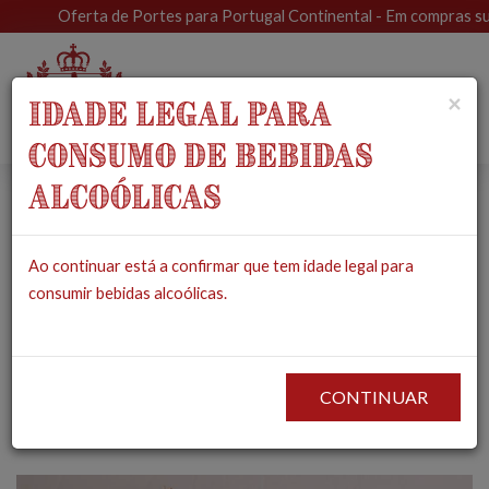
Oferta de Portes para Portugal Continental - Em compras superi
Toggle
×
IDADE LEGAL PARA
navigat
CONSUMO DE BEBIDAS
ALCOÓLICAS
Top 10 Produtos
Ao continuar está a confirmar que tem idade legal para
Portugueses que
consumir bebidas alcoólicas.
Todos Deveriam
Experimentar
CONTINUAR
2026-05-11