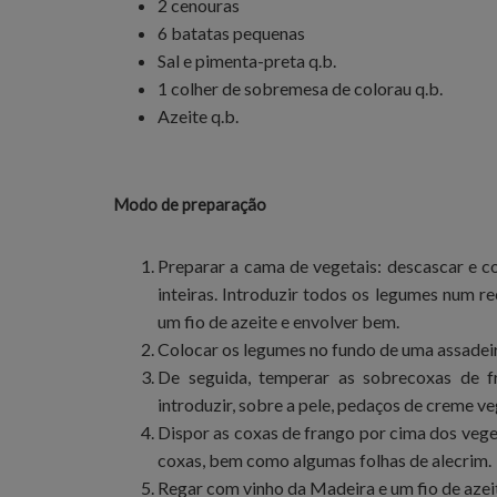
2 cenouras
6 batatas pequenas
Sal e pimenta-preta q.b.
1 colher de sobremesa de colorau q.b.
Azeite q.b.
Modo de preparação
Preparar a cama de vegetais: descascar e c
inteiras. Introduzir todos os legumes num r
um fio de azeite e envolver bem.
Colocar os legumes no fundo de uma assadei
De seguida, temperar as sobrecoxas de f
introduzir, sobre a pele, pedaços de creme veg
Dispor as coxas de frango por cima dos veget
coxas, bem como algumas folhas de alecrim.
Regar com vinho da Madeira e um fio de azei