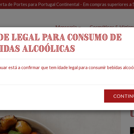
rta de Portes para Portugal Continental - Em compras superiores a 
Mercearia
Cosméticos & Higie
DE LEGAL PARA CONSUMO DE
IDAS ALCOÓLICAS
om Castanhas
uar está a confirmar que tem idade legal para consumir bebidas alcoól
CONTIN