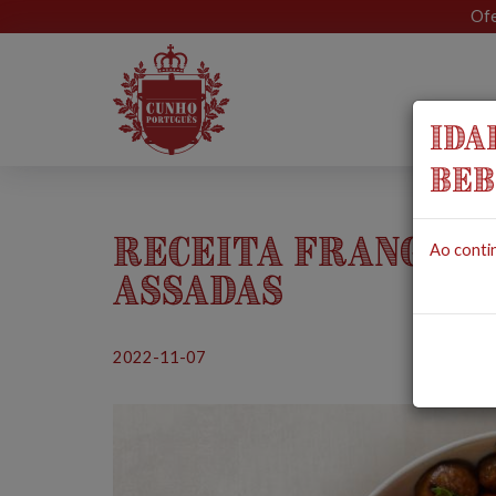
Ofe
IDA
BEB
Receita Frango c
Ao contin
Assadas
2022-11-07