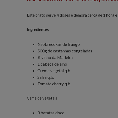
Este prato serve 4 doses e demora cerca de 1 hora e
Ingredientes
6 sobrecoxas de frango
500g de castanhas congeladas
½ vinho da Madeira
1 cabeça de alho
Creme vegetal q.b.
Salsa q.b.
Tomate cherry q.b.
Cama de vegetais
3 batatas doce