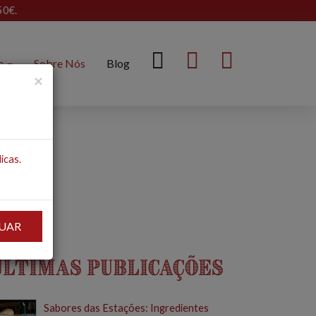
50€.
ne
Sobre Nós
Blog
×
icas.
UAR
Últimas Publicações
Sabores das Estações: Ingredientes