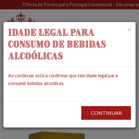
Oferta de Portes para Portugal Continental - Em compras su
Toggle
×
IDADE LEGAL PARA
navigat
CONSUMO DE BEBIDAS
ALCOÓLICAS
Adega Mayor Vinho
Ao continuar está a confirmar que tem idade legal para
Espumante Grande
consumir bebidas alcoólicas.
Reserva 2017
PRODUTOS
MERCEARIA
ESPUMANTES
ADEGA MAYOR VINHO
ESPUMANTE GRANDE RESERVA 2017
CONTINUAR