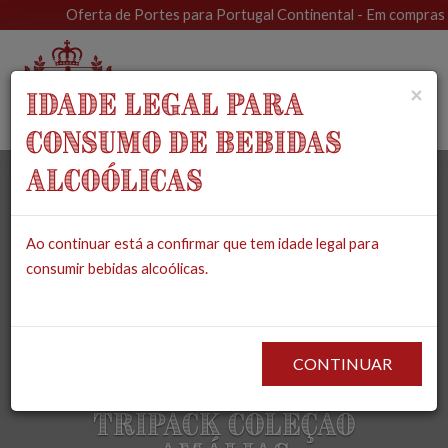
Oferta de Portes para Portugal Continental - Em compras sup
Toggle
×
IDADE LEGAL PARA
navigat
CONSUMO DE BEBIDAS
ALCOÓLICAS
Ao continuar está a confirmar que tem idade legal para
consumir bebidas alcoólicas.
CONTINUAR
Tripack Coleção