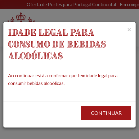
Oferta de Portes para Portugal Continental - Em compras 
Toggle
×
IDADE LEGAL PARA
navigat
CONSUMO DE BEBIDAS
ALCOÓLICAS
Adega Mayor Sercial
Ao continuar está a confirmar que tem idade legal para
Vinho Regional
consumir bebidas alcoólicas.
Alentejano Branco
2017
CONTINUAR
PRODUTOS
MERCEARIA
VINHOS
BRANCOS
ADEGA MAYOR SERCIAL
VINHO REGIONAL ALENTEJANO BRANCO 2017