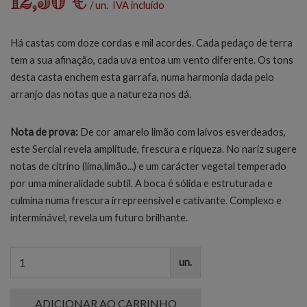
12,50 €
/ un. IVA incluído
Há castas com doze cordas e mil acordes. Cada pedaço de terra
tem a sua afinação, cada uva entoa um vento diferente. Os tons
desta casta enchem esta garrafa, numa harmonia dada pelo
arranjo das notas que a natureza nos dá.
Nota de prova:
De cor amarelo limão com laivos esverdeados,
este Sercial revela amplitude, frescura e riqueza. No nariz sugere
notas de citrino (lima,limão...) e um carácter vegetal temperado
por uma mineralidade subtil. A boca é sólida e estruturada e
culmina numa frescura irrepreensível e cativante. Complexo e
interminável, revela um futuro brilhante.
un.
ADICIONAR AO CARRINHO