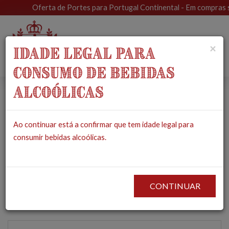
Oferta de Portes para Portugal Continental - Em compras sup
Toggle
×
IDADE LEGAL PARA
navigat
CONSUMO DE BEBIDAS
ALCOÓLICAS
Adega Mayor
Ao continuar está a confirmar que tem idade legal para
Viosinho Vinho
consumir bebidas alcoólicas.
Regional Alentejano
Branco 2019
CONTINUAR
PRODUTOS
MERCEARIA
VINHOS
BRANCOS
ADEGA MAYOR VIOSINHO
VINHO REGIONAL ALENTEJANO BRANCO 2019