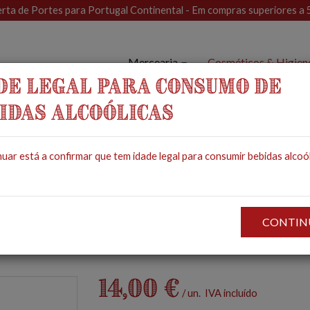
rta de Portes para Portugal Continental - Em compras superiores a 
Mercearia
Cosméticos & Higie
DE LEGAL PARA CONSUMO DE
IDAS ALCOÓLICAS
issos Bio Vinho Region
uar está a confirmar que tem idade legal para consumir bebidas alcoól
SQUISSOS BIO VINHO REGIONAL ALENTEJANO TINTO 2020
CONTIN
14,00 €
/ un. IVA incluído