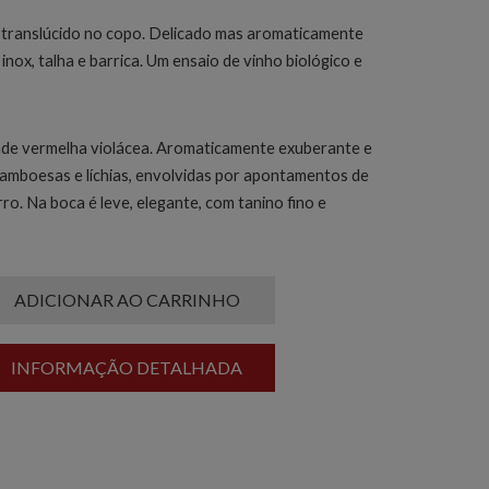
o translúcido no copo. Delicado mas aromaticamente
nox, talha e barrica. Um ensaio de vinho biológico e
ade vermelha violácea. Aromaticamente exuberante e
ramboesas e líchias, envolvidas por apontamentos de
rro. Na boca é leve, elegante, com tanino fino e
ADICIONAR AO CARRINHO
INFORMAÇÃO DETALHADA