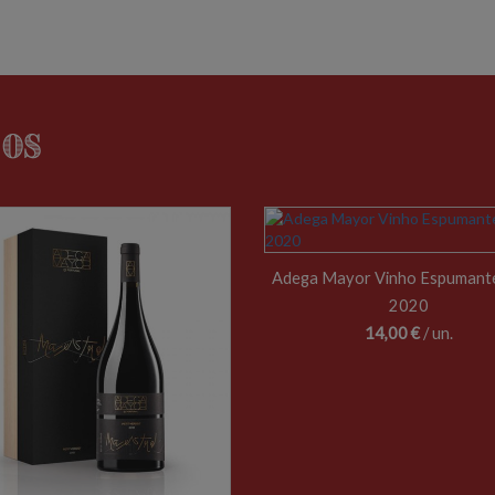
dos
Adega Mayor Vinho Espumant
2020
14,00 €
/ un.