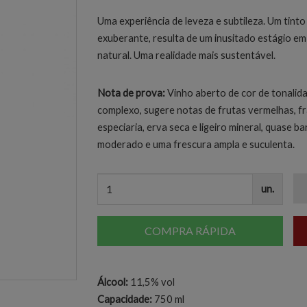
Uma experiência de leveza e subtileza. Um tint
exuberante, resulta de um inusitado estágio em i
natural. Uma realidade mais sustentável.
Nota de prova:
Vinho aberto de cor de tonalid
complexo, sugere notas de frutas vermelhas, f
especiaria, erva seca e ligeiro mineral, quase ba
moderado e uma frescura ampla e suculenta.
un.
COMPRA RÁPIDA
Álcool:
11,5% vol
Capacidade:
750 ml