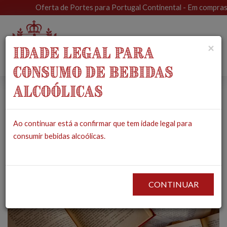
Oferta de Portes para Portugal Continental - Em compras supe
Toggle
×
IDADE LEGAL PARA
navigat
CONSUMO DE BEBIDAS
ALCOÓLICAS
Dia do Livro
Ao continuar está a confirmar que tem idade legal para
Português – 3 obras
consumir bebidas alcoólicas.
que deveria ler
2023-03-26
CONTINUAR